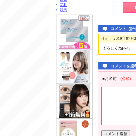
花札
競馬
コメント（評
りえ 2019年07月27日
よろしくね(^-^)/
コメントを投
■お名前
(必須)