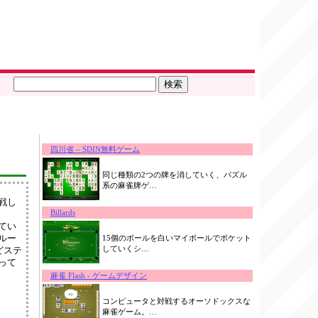
四川省 – SDIN無料ゲーム
同じ種類の2つの牌を消していく、パズル
系の麻雀牌ゲ…
戦し
Billards
てい
ルー
15個のボールを白いマイボールでポケット
していくシ…
どステ
って
麻雀 Flash - ゲームデザイン
コンピュータと対戦するオーソドックスな
麻雀ゲーム。…