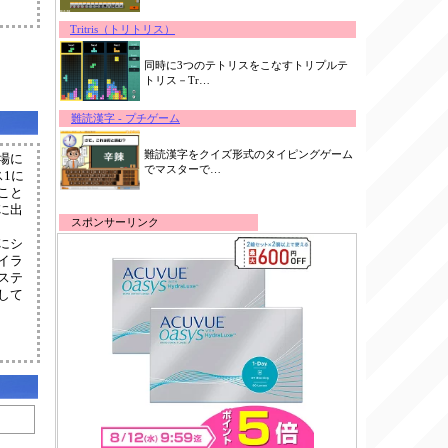
Tritris（トリトリス）
同時に3つのテトリスをこなすトリプルテ
トリス－Tr…
難読漢字 - プチゲーム
難読漢字をクイズ形式のタイピングゲーム
場に
でマスターで…
1に
こと
に出
スポンサーリンク
にシ
イラ
ステ
して