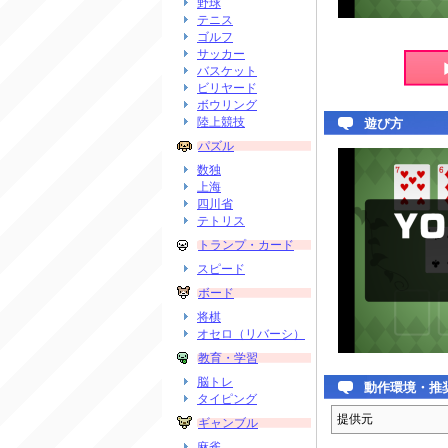
野球
テニス
ゴルフ
サッカー
バスケット
ビリヤード
ボウリング
陸上競技
遊び方
パズル
数独
上海
四川省
テトリス
トランプ・カード
スピード
ボード
将棋
オセロ（リバーシ）
教育・学習
脳トレ
動作環境・推
タイピング
提供元
ギャンブル
麻雀