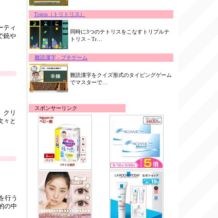
Tritris（トリトリス）
ーティ
同時に3つのテトリスをこなすトリプルテ
で銃や
トリス－Tr…
難読漢字 - プチゲーム
難読漢字をクイズ形式のタイピングゲーム
でマスターで…
スポンサーリンク
、クリ
次々と
習を行う
で的の中