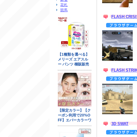
花札
競馬
FLASH CRISI
FLASH STRI
3D SWAT