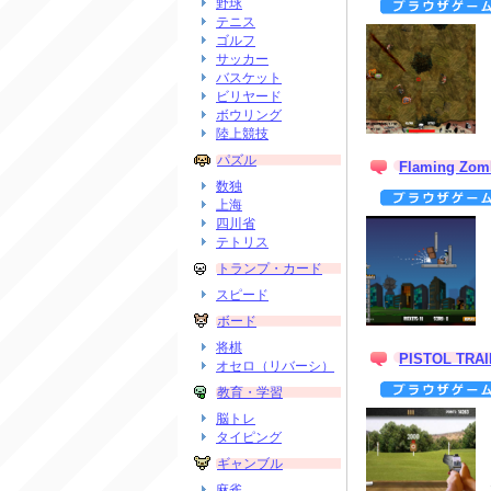
野球
テニス
ゴルフ
サッカー
バスケット
ビリヤード
ボウリング
陸上競技
パズル
Flaming Zom
数独
上海
四川省
テトリス
トランプ・カード
スピード
ボード
将棋
PISTOL TRAI
オセロ（リバーシ）
教育・学習
脳トレ
タイピング
ギャンブル
麻雀