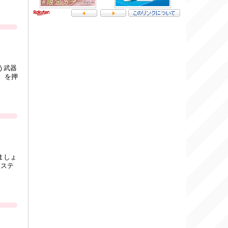
う武器
、を押
ましょ
3ステ