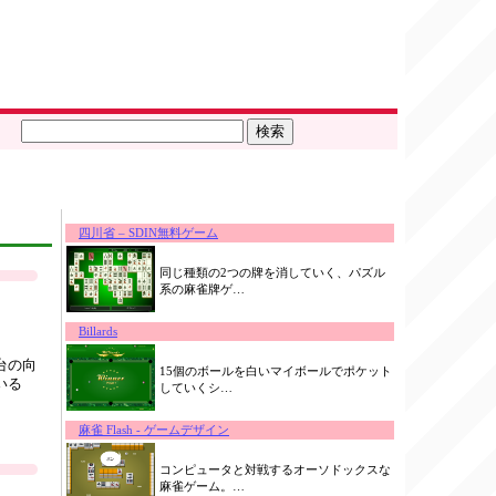
四川省 – SDIN無料ゲーム
同じ種類の2つの牌を消していく、パズル
系の麻雀牌ゲ…
Billards
台の向
15個のボールを白いマイボールでポケット
いる
していくシ…
麻雀 Flash - ゲームデザイン
コンピュータと対戦するオーソドックスな
麻雀ゲーム。…