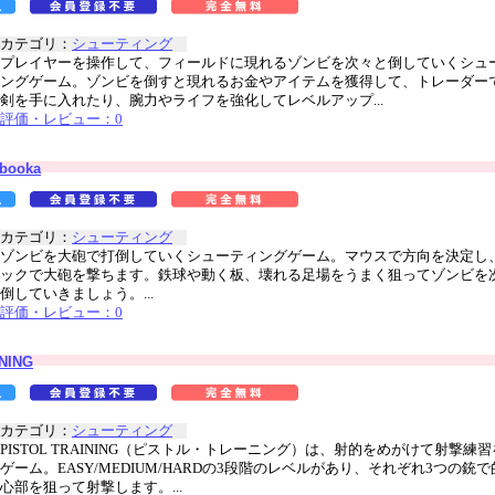
カテゴリ：
シューティング
プレイヤーを操作して、フィールドに現れるゾンビを次々と倒していくシュ
ングゲーム。ゾンビを倒すと現れるお金やアイテムを獲得して、トレーダー
剣を手に入れたり、腕力やライフを強化してレベルアップ...
評価・レビュー：0
booka
カテゴリ：
シューティング
ゾンビを大砲で打倒していくシューティングゲーム。マウスで方向を決定し
ックで大砲を撃ちます。鉄球や動く板、壊れる足場をうまく狙ってゾンビを
倒していきましょう。...
評価・レビュー：0
NING
カテゴリ：
シューティング
PISTOL TRAINING（ピストル・トレーニング）は、射的をめがけて射撃練
ゲーム。EASY/MEDIUM/HARDの3段階のレベルがあり、それぞれ3つの銃
心部を狙って射撃します。...