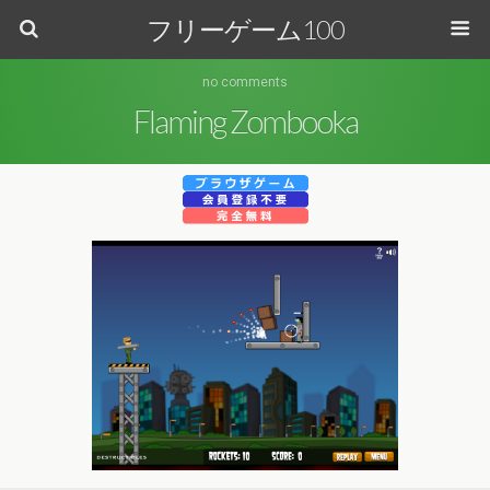
フリーゲーム100
no comments
Flaming Zombooka