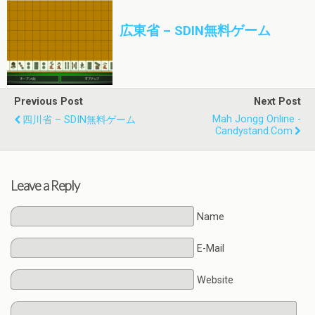
広東省 – SDIN無料ゲーム
Previous Post
Next Post
Mah Jongg Online -
四川省 – SDIN無料ゲーム
Candystand.com
Leave a Reply
Name
E-Mail
Website