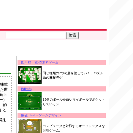
四川省 – SDIN無料ゲーム
同じ種類の2つの牌を消していく、パズル
系の麻雀牌ゲ…
、株式
Billards
した世
面上
ー）
15個のボールを白いマイボールでポケット
していくシ…
目的
すと
麻雀 Flash - ゲームデザイン
発射
コンピュータと対戦するオーソドックスな
麻雀ゲーム。…