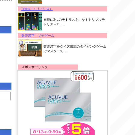
Tritris（トリトリス）
同時に3つのテトリスをこなすトリプルテ
トリス－Tr…
難読漢字 - プチゲーム
難読漢字をクイズ形式のタイピングゲーム
でマスターで…
スポンサーリンク