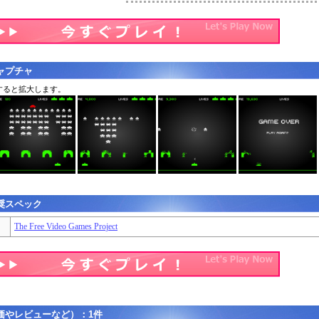
ャプチャ
すると拡大します。
奨スペック
The Free Video Games Project
価やレビューなど）：1件