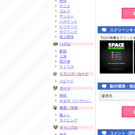
野球
テニス
ゴルフ
サッカー
バスケット
ビリヤード
スクリーンキ
ボウリング
陸上競技
下記の画像をクリック
パズル
数独
上海
四川省
テトリス
トランプ・カード
スピード
動作環境・推
ボード
将棋
提供元
オセロ（リバーシ）
教育・学習
脳トレ
タイピング
ギャンブル
コメント（評
麻雀