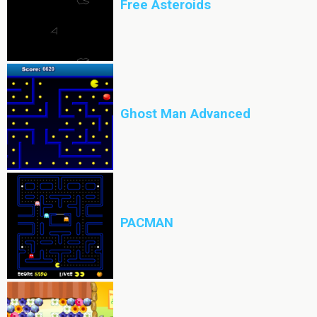
Free Asteroids
Ghost Man Advanced
PACMAN