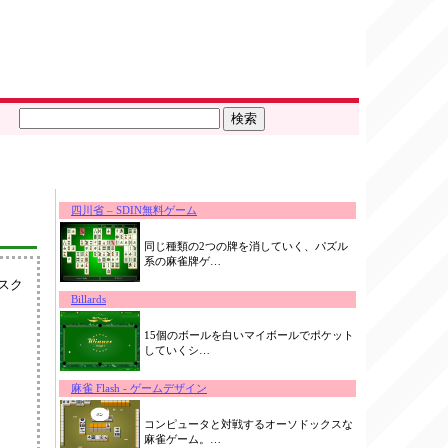
四川省 – SDIN無料ゲーム
同じ種類の2つの牌を消していく、パズル
系の麻雀牌ゲ…
スク
Billards
15個のボールを白いマイボールでポケット
していくシ…
麻雀 Flash - ゲームデザイン
コンピュータと対戦するオーソドックスな
麻雀ゲーム。…