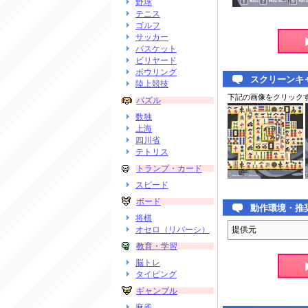
野球
テニス
ゴルフ
サッカー
バスケット
ビリヤード
ボウリング
スクリーンキ
陸上競技
下記の画像をクリック
パズル
数独
上海
四川省
テトリス
トランプ・カード
スピード
ボード
動作環境・推
将棋
オセロ（リバーシ）
提供元
教育・学習
脳トレ
タイピング
ギャンブル
麻雀