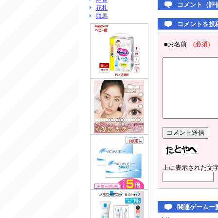
コメント（評
花札
競馬
コメントを投
■お名前
(必須)
上に表示された文
関連ゲーム一