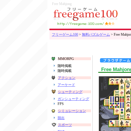
Free Mahjong
フリーゲーム100
>
無料パズルゲーム
>
Free Mahjo
MMORPG
随時掲載
Free Mahjon
随時掲載
アクション
アーケード
シューティング
ガンシューティング
FPS
シミュレーション
脱出
スポーツ