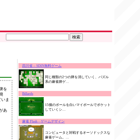
四川省 – SDIN無料ゲーム
同じ種類の2つの牌を消していく、パズル
系の麻雀牌ゲ…
牌を
Billards
簡
ていま
15個のボールを白いマイボールでポケット
していくシ…
があ
麻雀 Flash - ゲームデザイン
コンピュータと対戦するオーソドックスな
麻雀ゲーム。…