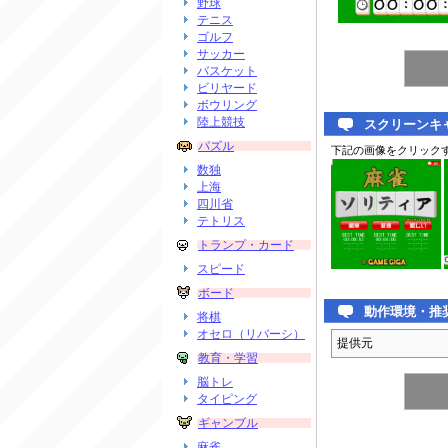
野球
テニス
ゴルフ
サッカー
バスケット
ビリヤード
ボウリング
陸上競技
スクリーンキ
パズル
下記の画像をクリック
数独
上海
四川省
テトリス
トランプ・カード
スピード
ボード
動作環境・推
将棋
オセロ（リバーシ）
提供元
教育・学習
脳トレ
タイピング
ギャンブル
麻雀