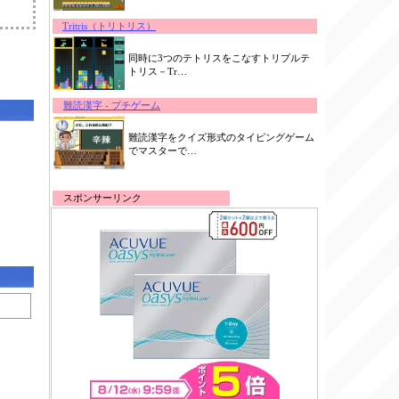
Tritris（トリトリス）
同時に3つのテトリスをこなすトリプルテ
トリス－Tr…
難読漢字 - プチゲーム
難読漢字をクイズ形式のタイピングゲーム
でマスターで…
スポンサーリンク