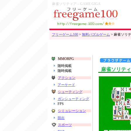
麻雀ソリティア – GAME GIGA
フリーゲーム100
>
無料パズルゲーム
>
麻雀ソリティ
MMORPG
随時掲載
麻雀ソリティア 
随時掲載
アクション
アーケード
シューティング
ガンシューティング
FPS
シミュレーション
脱出
スポーツ