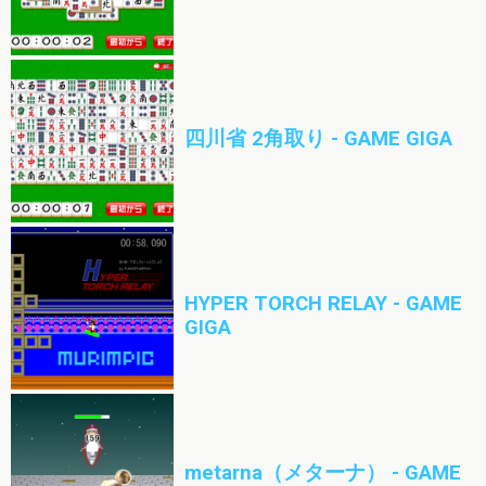
四川省 2角取り - GAME GIGA
HYPER TORCH RELAY - GAME
GIGA
metarna（メターナ） - GAME