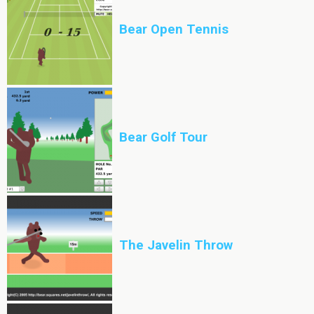
Bear Open Tennis
Bear Golf Tour
The Javelin Throw